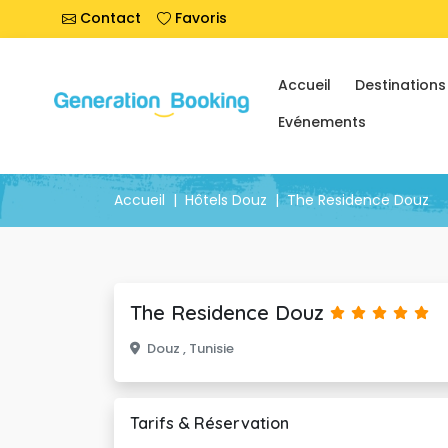
Contact
Favoris
Accueil
Destinations
Evénements
Accueil
Hôtels Douz
The Residence Douz
The Residence Douz 
Douz , Tunisie 
Tarifs & Réservation