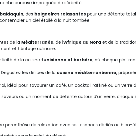
re chaleureuse imprégnée de sérénité.
à baldaquin
, des
baignoires relaxantes
pour une détente total
 contempler un ciel étoilé à la nuit tombée.
ntes de la
Méditerranée
, de l’
Afrique du Nord
et de la traditio
ment et héritage culinaire.
ticité de la cuisine 
tunisienne et berbère
, où chaque plat rac
 Dégustez les délices de la 
cuisine méditerranéenne
, prépar
ial, idéal pour savourer un café, un cocktail raffiné ou un ver
en saveurs ou un moment de détente autour d’un verre, chaque 
ne parenthèse de relaxation avec ses espaces dédiés au bien-êt