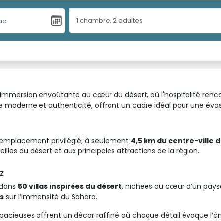
1
chambre
,
2
adultes
immersion envoûtante au cœur du désert, où l'hospitalité rencont
e moderne et authenticité, offrant un cadre idéal pour une éva
 emplacement privilégié, à seulement 
4,5 km du centre-ville 
eilles du désert et aux principales attractions de la région.
z
dans 
50 villas inspirées du désert
, nichées au cœur d’un pay
s
sur l’immensité du Sahara.
s spacieuses offrent un décor raffiné où chaque détail évoque l’