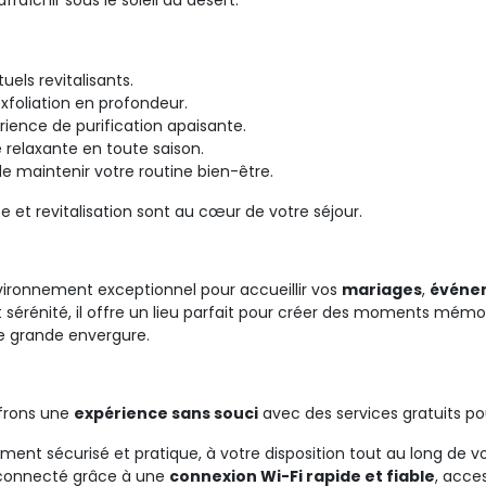
fraîchir sous le soleil du désert.
uels revitalisants.
xfoliation en profondeur.
ence de purification apaisante.
 relaxante en toute saison.
e maintenir votre routine bien-être.
e et revitalisation sont au cœur de votre séjour.
ronnement exceptionnel pour accueillir vos 
mariages
,
événem
 sérénité, il offre un lieu parfait pour créer des moments mémo
de grande envergure.
ffrons une
expérience sans souci
avec des services gratuits po
ement sécurisé et pratique, à votre disposition tout au long de vo
connecté grâce à une 
connexion Wi-Fi rapide et fiable
, acce