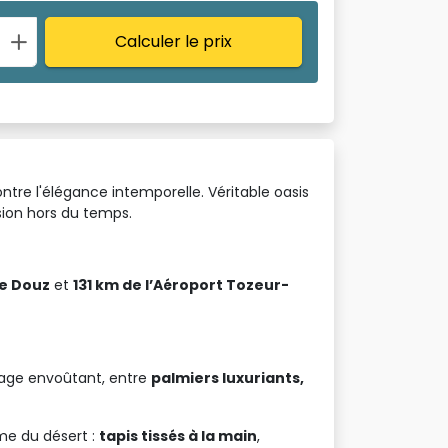
Calculer le prix
re l'élégance intemporelle. Véritable oasis 
sion hors du temps.
de Douz
et 
131 km de l’Aéroport Tozeur-
sage envoûtant, entre
palmiers luxuriants,
âme du désert :
tapis tissés à la main
,