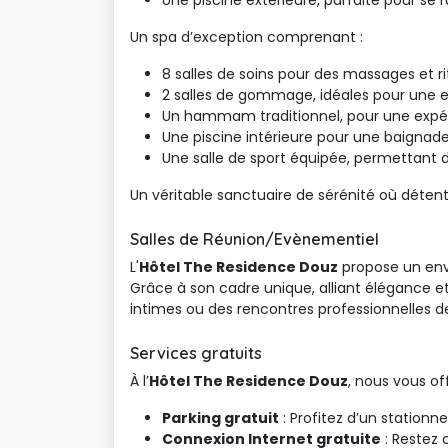
Une piscine extérieure, parfaite pour se ra
Un spa d’exception comprenant :
8 salles de soins pour des massages et rit
2 salles de gommage, idéales pour une e
Un hammam traditionnel, pour une expéri
Une piscine intérieure pour une baignade
Une salle de sport équipée, permettant d
Un véritable sanctuaire de sérénité où détent
Salles de Réunion/Evènementiel
L'
Hôtel The Residence Douz
propose un envi
Grâce à son cadre unique, alliant élégance et
intimes ou des rencontres professionnelles 
Services gratuits
À l’
Hôtel The Residence Douz
, nous vous o
Parking gratuit
: Profitez d’un stationn
Connexion Internet gratuite
: Restez 