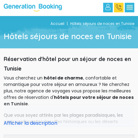
Accueil
|
Hôtels séjours de noces en Tunisie 
Hôtels séjours de noces en Tunisie 
Réservation d'hôtel pour un séjour de noces en
Tunisie
Vous cherchez un 
hôtel de charme
, confortable et
romantique pour votre séjour en amoureux ? Ne cherchez
plus, notre agence de voyages vous propose les meilleures
offres de réservation d'
hôtels pour votre séjour de noces
en Tunisie
.
Que vous soyez attirés par les plages paradisiaques, les 
oasis verdoyantes, les villes historiques ou les déserts
majestueux, vous trouverez votre bonheur parmi notre
sélection des meilleurs hôtels, adaptés à tous les budgets et