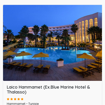
d’un service impeccable et d’un cadre enchanteur, que ce
soit en bord de mer, en pleine nature ou au cœur des villes
vibrantes. Nos recommandations sont pensées pour vous
garantir un séjour sans souci, où chaque détail est pris en
compte pour votre confort et votre satisfaction.
Laissez-vous guider par notre expertise et transformez 
votre voyage en un moment de pur bonheur. Que ce soit
pour une escapade romantique, des vacances en famille
ou un voyage d'affaires, nous avons l’hôtel idéal pour vous.
Réservez dès maintenant et vivez des instants magiques
qui resteront gravés dans vos souvenirs !
Laico Hammamet (Ex.Blue Marine Hotel &
Thalasso)
Hammamet - Tunisie