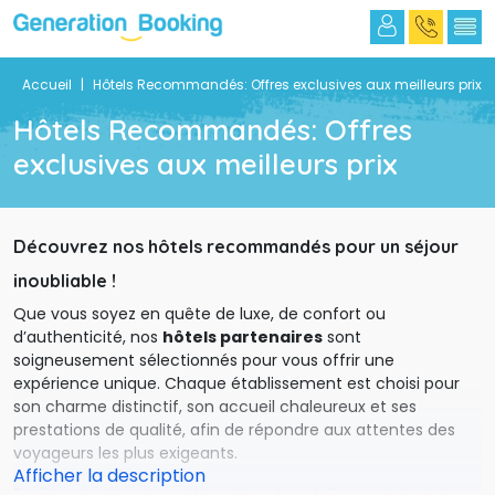
Accueil
|
Hôtels Recommandés: Offres exclusives aux meilleurs prix 
Hôtels Recommandés: Offres 
exclusives aux meilleurs prix
Découvrez nos hôtels recommandés pour un séjour
inoubliable !
Que vous soyez en quête de luxe, de confort ou 
d’authenticité, nos
hôtels partenaires
sont 
soigneusement sélectionnés pour vous offrir une
expérience unique. Chaque établissement est choisi pour
son charme distinctif, son accueil chaleureux et ses
prestations de qualité, afin de répondre aux attentes des
voyageurs les plus exigeants.
Profitez de chambres élégantes et parfaitement équipées, 