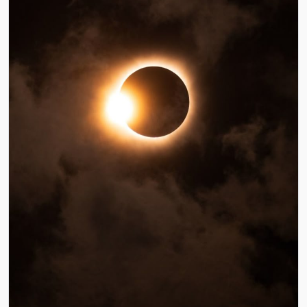
Tabarka & Ain Draham
: escapades en nature
Tunis & banlieue nord
: city breaks & luxe
Quel que soit votre style de voyage ou votre événement, 
vous trouverez chez Generation Booking
l’hôtel idéal au
bon moment
.
Pourquoi Réserver avec Generation Booking ?
Prix négociables & offres exclusives
Réservation facile et rapide en ligne
Service client disponible et réactif
Expérience 100% tunisienne, 100% fiable