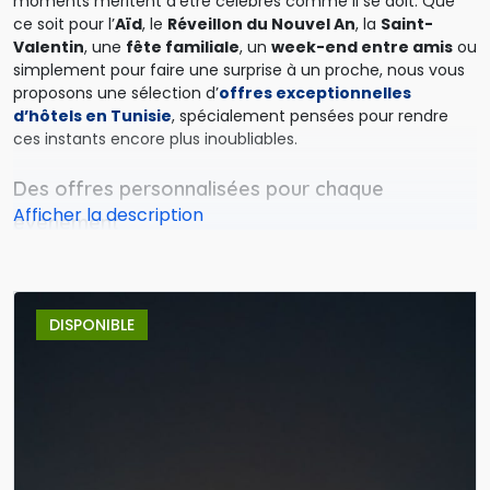
moments méritent d’être célébrés comme il se doit. Que
ce soit pour l’
Aïd
, le
Réveillon du Nouvel An
, la
Saint-
Valentin
, une
fête familiale
, un
week-end entre amis
ou 
simplement pour faire une surprise à un proche, nous vous
proposons une sélection d’
offres exceptionnelles
d’hôtels en Tunisie
, spécialement pensées pour rendre
ces instants encore plus inoubliables.
Des offres personnalisées pour chaque
événement
Tout au long de l’année, nous collaborons avec les meilleurs hôtels
de Tunisie pour créer des forfaits spéciaux à l’occasion des grands
événements du calendrier. Grâce à notre
organisation
et à nos 
DISPONIBLE
partenariats exclusifs, nous vous offrons des tarifs négociés, des
services haut de gamme et parfois même des activités ou soirées
organisées pour l’occasion.
Voici quelques exemples d’événements que vous 
retrouverez régulièrement sur notre page :
Offres spéciales pour l’Aïd