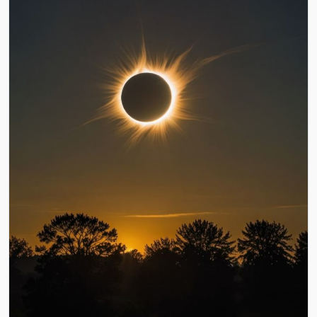
Passez l’
Aïd el-Fitr
ou l’
Aïd el-Adha
en bord de mer dans 
un hôtel 4 ou 5 étoiles à
Hammamet
,
Sousse
,
Djerba
ou 
Monastir
. Des buffets riches, des animations pour enfants,
et des moments de détente en famille vous attendent.
Réveillon du nouvel an
Envie de commencer l’année en beauté ? Réservez un 
séjour festif dans un hôtel avec dîner de gala, DJ,
spectacles et ambiance garantie. Nos
offres de Réveillon
sont très demandées, pensez à réserver tôt !
Saint-valentin
Offrez à votre moitié un 
week-end romantique
dans un 
hôtel de charme avec spa, massage, dîner aux chandelles
et surprises en chambre. La Saint-Valentin est l’occasion
idéale pour s’évader à deux.
Vacances scolaires & longs Week-Ends
Profitez des 
vacances scolaires
pour partir en famille, 