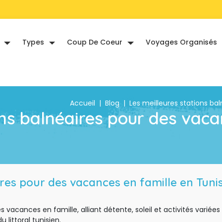
Types
Coup De Coeur
Voyages Organisés
Accueil
|
Blog
|
Les meilleures stations ba
ons balnéaires pour des vacan
ires pour des vacances en famille en Tunis
vacances en famille, alliant détente, soleil et activités variée
 littoral tunisien.