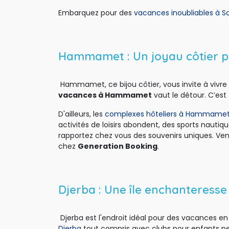
Embarquez pour des
vacances inoubliables à S
Hammamet : Un joyau côtier po
Hammamet, ce bijou côtier, vous invite à vivre 
vacances à Hammamet
vaut le détour. C’est l
D'ailleurs, les
complexes hôteliers à Hammame
activités de loisirs abondent, des sports nautiq
rapportez chez vous des souvenirs uniques. Ve
chez 
Generation Booking
.
Djerba : Une île enchanteresse
Djerba est l'endroit idéal pour des vacances en 
Djerba
tout compris avec clubs pour enfants per