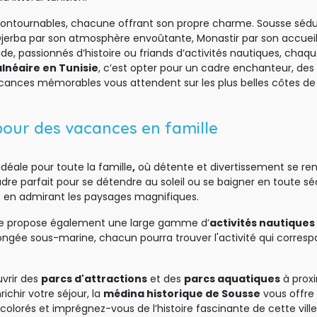
ontournables, chacune offrant son propre charme. Sousse séd
s, Djerba par son atmosphère envoûtante, Monastir par son accueil
, passionnés d’histoire ou friands d’activités nautiques, chaq
alnéaire en Tunisie
, c’est opter pour un cadre enchanteur, des 
cances mémorables vous attendent sur les plus belles côtes de 
 pour des vacances en famille
idéale pour toute la famille
,
où détente et divertissement se renc
adre parfait pour se détendre au soleil ou se baigner en toute séc
t en admirant les paysages magnifiques.
ville propose également une large gamme d’
activités nautiques
a plongée sous-marine, chacun pourra trouver l'activité qui corr
vrir des 
parcs d'attractions
et des 
parcs aquatiques
à proxi
ichir votre séjour, la
médina historique de Sousse
vous offre 
olorés et imprégnez-vous de l’histoire fascinante de cette ville 