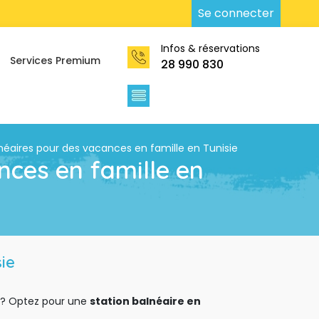
Se connecter
Infos & réservations
Services Premium
28 990 830 
lnéaires pour des vacances en famille en Tunisie 
ces en famille en 
ie
s ? Optez pour une 
station balnéaire en