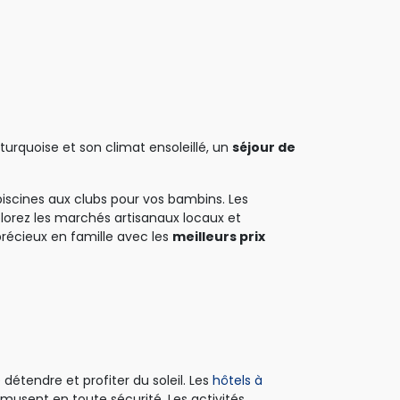
urquoise et son climat ensoleillé, un 
séjour de
scines aux clubs pour vos bambins. Les 
xplorez les marchés artisanaux locaux et
récieux en famille avec les
meilleurs prix
détendre et profiter du soleil. Les
hôtels à
usent en toute sécurité. Les activités 