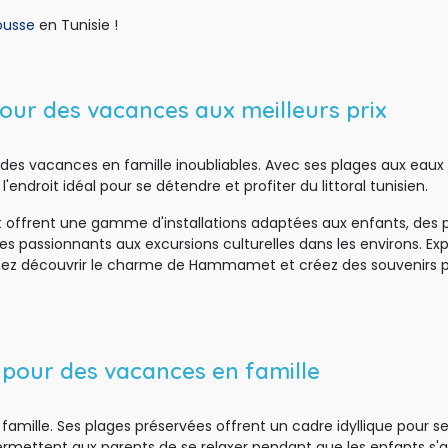
ousse
en Tunisie !
ur des vacances aux meilleurs prix
des vacances en famille inoubliables. Avec ses plages aux eaux t
'endroit idéal pour se détendre et profiter du littoral tunisien. 
t
offrent une gamme d'installations adaptées aux enfants, des pi
ues passionnants aux excursions culturelles dans les environs. E
nez découvrir le charme de Hammamet et créez des souvenirs p
 pour des vacances en famille
famille. Ses plages préservées offrent un cadre idyllique pour se 
mettent aux parents de se relaxer pendant que les enfants s'am