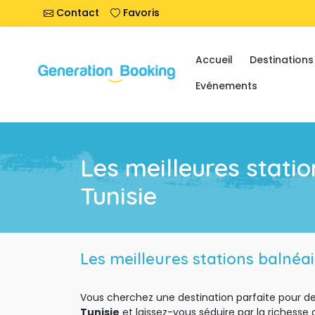
Contact
Favoris
Accueil
Destinations
Evénements
Les meilleures stati
Tunisie
Les meilleures stations balnéa
Vous cherchez une destination parfaite pour des 
Tunisie
et laissez-vous séduire par la richesse du