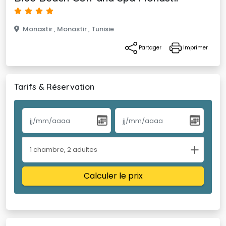
Monastir , 
Monastir , Tunisie 
Partager 
Imprimer
Tarifs & Réservation
1
chambre
,
2
adultes
Calculer le prix