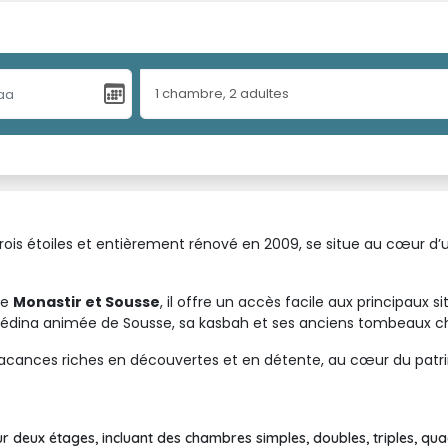
1
chambre
,
2
adultes
 trois étoiles et entièrement rénové en 2009, se situe au cœur d’
re
Monastir et Sousse
, il offre un accès facile aux principaux si
médina animée de Sousse, sa kasbah et ses anciens tombeaux ch
vacances riches en découvertes et en détente, au cœur du patri
deux étages, incluant des chambres simples, doubles, triples, qua