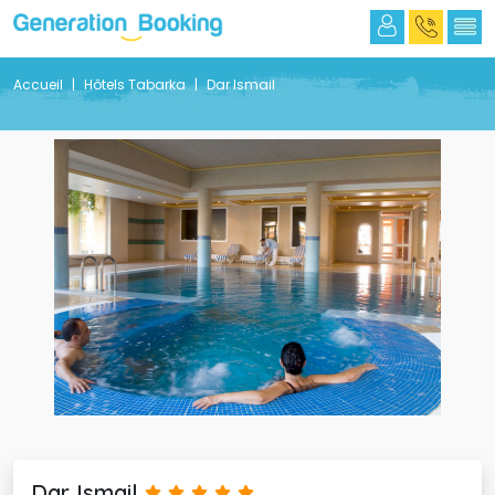
Accueil
Hôtels Tabarka
Dar Ismail
Previous
Next
Dar Ismail 